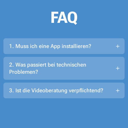
FAQ
1. Muss ich eine App installieren?
Nein. Die Videoberatung funktioniert über den
2. Was passiert bei technischen
Internetbrowser.
Problemen?
Falls die Verbindung nicht funktioniert, wird Ihre
3. Ist die Videoberatung verpflichtend?
Ansprechpartnerin oder Ihr Ansprechpartner Sie
telefonisch kontaktieren.
Nein. Die Videoberatung ist eine zusätzliches
Angebot. Persönliche oder telefonische
Beratungen sind weiterhin möglich.