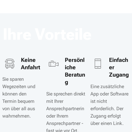
Ihre Vorteile
Keine
Persönl
Einfach
Anfahrt
iche
er
Beratun
Zugang
Sie sparen
g
Wegezeiten und
Eine zusätzliche
können den
Sie sprechen direkt
App oder Software
Termin bequem
mit Ihrer
ist nicht
von über all aus
Ansprechpartnerin
erforderlich. Der
wahrnehmen.
oder Ihrem
Zugang erfolgt
Ansprechpartner -
über einen Link.
fast wie vor Ort.