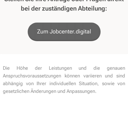
Fahrtkosten, Arbeitskleidung und Werkzeugen.
Mittagsverpflegung, Teilnahme an
gewährt werden.
bei der zuständigen Abteilung:
Klassenfahrten und Freizeitaktivitäten.
Weitere Informationen
Weitere Informationen
Zum Jobcenter.digital
Die Höhe der Leistungen und die genauen
Anspruchsvoraussetzungen können variieren und sind
abhängig von Ihrer individuellen Situation, sowie von
gesetzlichen Änderungen und Anpassungen.